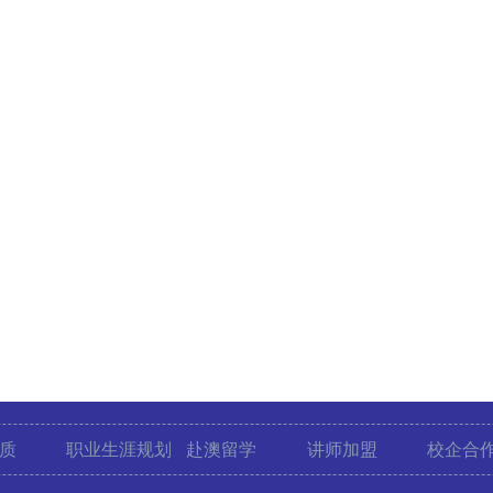
质
职业生涯规划
赴澳留学
讲师加盟
校企合