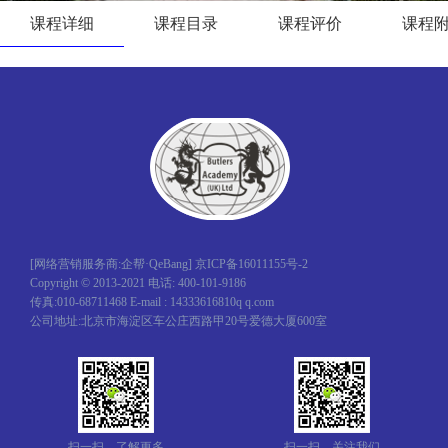
课程详细
课程目录
课程评价
课程
[网络营销服务商:企帮·QeBang]
京ICP备16011155号-2
Copyright © 2013-2021 电话: 400-101-9186
传真:010-68711468 E-mail : 14333616810q q.com
公司地址:北京市海淀区车公庄西路甲20号爱德大厦600室
扫一扫，了解更多
扫一扫，关注我们